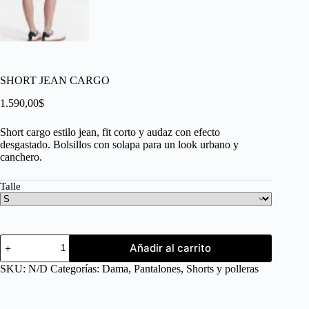
SHORT JEAN CARGO
1.590,00
$
Short cargo estilo jean, fit corto y audaz con efecto
desgastado. Bolsillos con solapa para un look urbano y
canchero.
Talle
Añadir al carrito
SKU:
N/D
Categorías:
Dama
,
Pantalones
,
Shorts y polleras