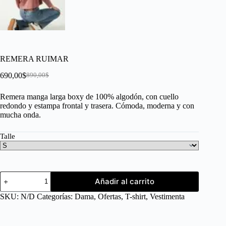
REMERA RUIMAR
690,00
$
890,00
$
Remera manga larga boxy de 100% algodón, con cuello
redondo y estampa frontal y trasera. Cómoda, moderna y con
mucha onda.
Talle
Añadir al carrito
SKU:
N/D
Categorías:
Dama
,
Ofertas
,
T-shirt
,
Vestimenta