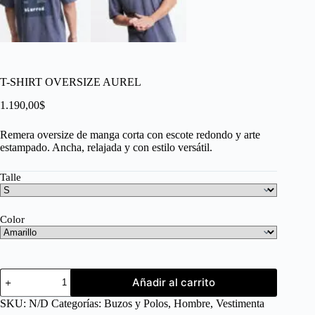
T-SHIRT OVERSIZE AUREL
1.190,00
$
Remera oversize de manga corta con escote redondo y arte
estampado. Ancha, relajada y con estilo versátil.
Talle
Color
Añadir al carrito
SKU:
N/D
Categorías:
Buzos y Polos
,
Hombre
,
Vestimenta