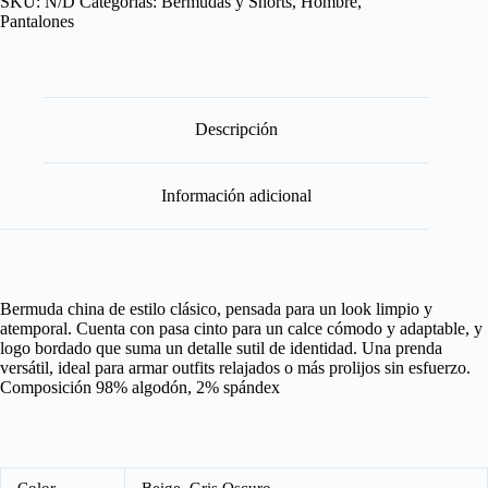
SKU:
N/D
Categorías:
Bermudas y Shorts
,
Hombre
,
Pantalones
Descripción
Información adicional
Bermuda china de estilo clásico, pensada para un look limpio y
atemporal. Cuenta con pasa cinto para un calce cómodo y adaptable, y
logo bordado que suma un detalle sutil de identidad. Una prenda
versátil, ideal para armar outfits relajados o más prolijos sin esfuerzo.
Composición 98% algodón, 2% spándex
Color
Beige, Gris Oscuro